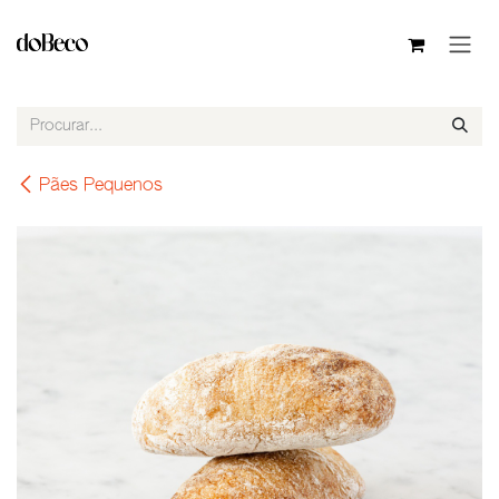
Pular para o conteúdo
Pães Pequenos