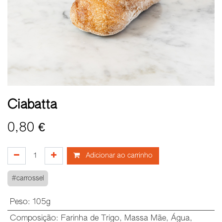
Ciabatta
0,80
€
Adicionar ao carrinho
#carrossel
Peso
:
105g
Composição
:
Farinha de Trigo
,
Massa Mãe
,
Água
,