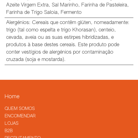
Azeite Virgem Extra
,
Sal Marinho
,
Farinha de Pasteleira
,
Farinha de Trigo Saloia
,
Fermento
Alergénios
:
Cereais que contêm glúten, nomeadamente:
trigo (tal como espelta e trigo Khorasan), centeio,
cevada, aveia ou as suas estirpes hibridizadas, e
produtos à base destes cereais. Este produto pode
conter vestígios de alergénios por contaminação
cruzada (soja e mostarda).
Home
QUEM SOMOS
​ENCOMENDAR
LOJAS
B2B