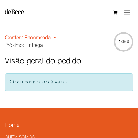
Pular para o conteúdo
Conferir Encomenda
1 de 3
Próximo: Entrega
Visão geral do pedido
O seu carrinho está vazio!
Home
QUEM SOMOS