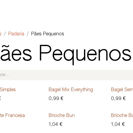
LOCALIZAÇÕES
PARCERIAS B2B
EVENTOS
RECR
s
Padaria
Pães Pequenos
ães Pequenos
Simples
Bagel Mix Everything
Bagel Sem
€
0,99
€
0,99
€
te Francesa
Brioche Bun
Brioche B
1,04
€
1,04
€