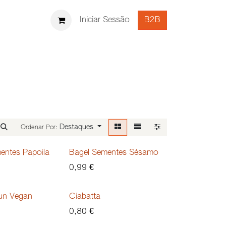
UTAMENTO
Iniciar Sessão
B2B
Destaques
Ordenar Por:
entes Papoila
Bagel Sementes Sésamo
0,99
€
un Vegan
Ciabatta
0,80
€