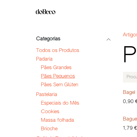
Pular para o conteúdo
LOJA ONLINE
QUEM SOMOS
Artigo
Categorias
P
Todos os Produtos
Padaria
Pães Grandes
Pães Pequenos
Pães Sem Glúten
Bagel 
Pastelaria
0,90
Especiais do Mês
Cookies
Bague
Massa folhada
1,79
€
Brioche