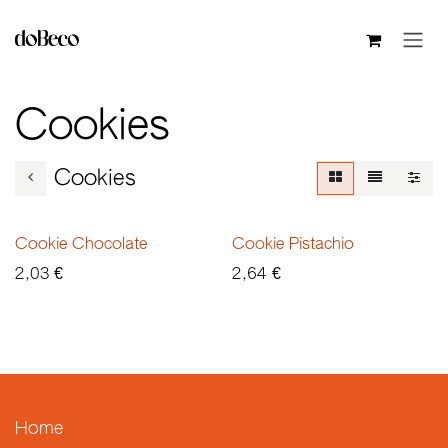
Pular para o conteúdo
Cookies
Cookies
Cookie Chocolate
Cookie Pistachio
2,03
€
2,64
€
Home