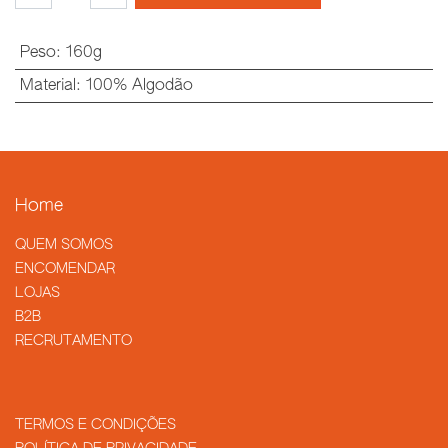
Peso
:
160g
Material
:
100% Algodão
Home
QUEM SOMOS
​ENCOMENDAR
LOJAS
B2B
RECRUTAMENTO
TERMOS E CONDIÇÕES