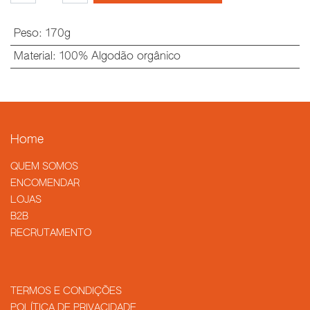
Peso
:
170g
Material
:
100% Algodão orgânico
Home
QUEM SOMOS
​ENCOMENDAR
LOJAS
B2B
RECRUTAMENTO
TERMOS E CONDIÇÕES
POLÍTICA DE PRIVACIDADE