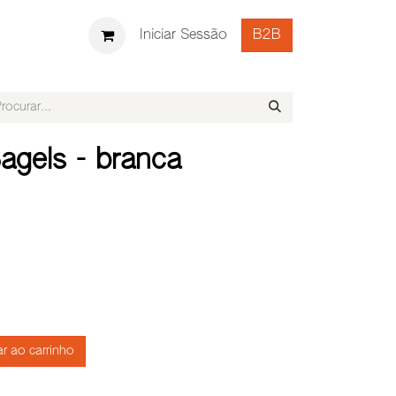
UTAMENTO
Iniciar Sessão
B2B
agels - branca
r ao carrinho