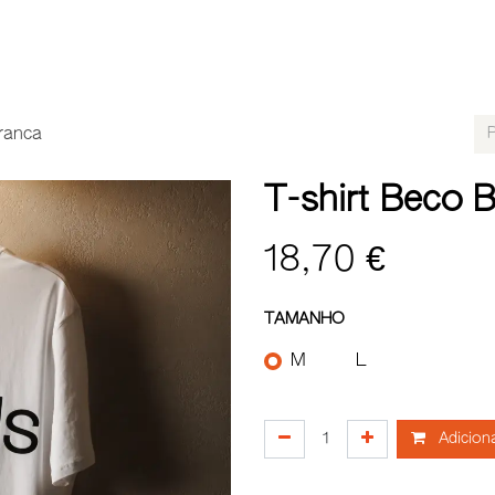
LOCALIZAÇÕES
PARCERIAS B2B
EVENTOS
RECR
branca
T-shirt Beco B
18,70
€
TAMANHO
M
L
Adiciona