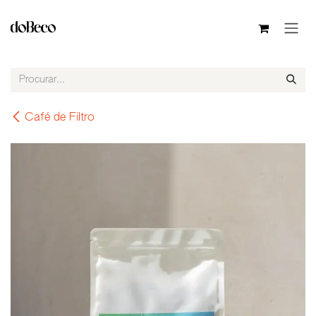
Pular para o conteúdo
Café de Filtro