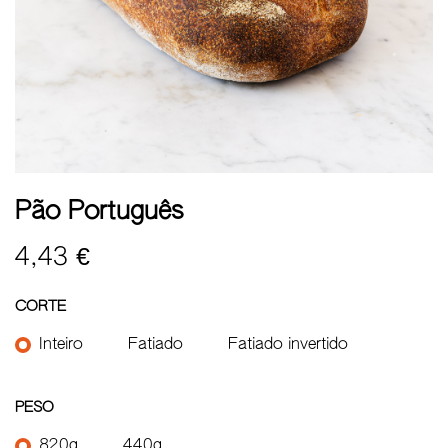
Pão Português
4,43
€
CORTE
Inteiro
Fatiado
Fatiado invertido
PESO
820g
440g