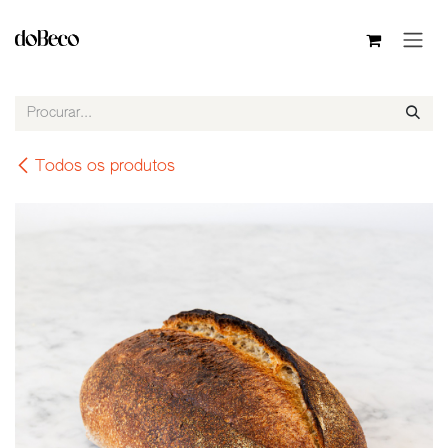
Pular para o conteúdo
Todos os produtos