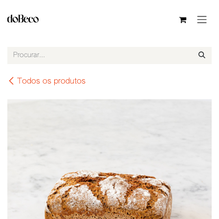
Pular para o conteúdo
Todos os produtos