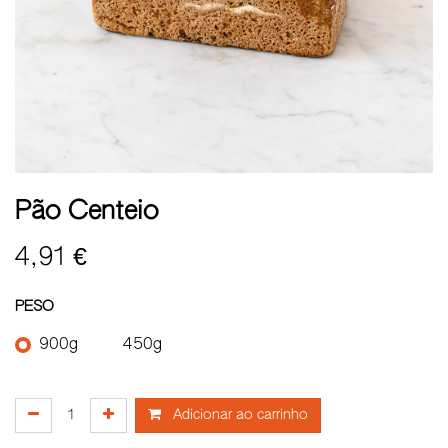
Pão Centeio
4,91
€
PESO
900g
450g
Adicionar ao carrinho