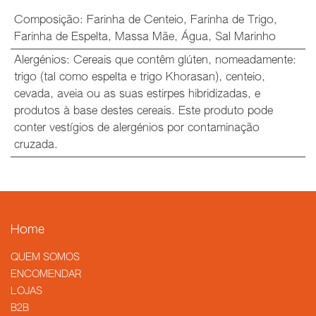
Composição
:
Farinha de Centeio
,
Farinha de Trigo
,
Farinha de Espelta
,
Massa Mãe
,
Água
,
Sal Marinho
Alergénios
:
Cereais que contêm glúten, nomeadamente:
trigo (tal como espelta e trigo Khorasan), centeio,
cevada, aveia ou as suas estirpes hibridizadas, e
produtos à base destes cereais. Este produto pode
conter vestígios de alergénios por contaminação
cruzada.
Home
QUEM SOMOS
​ENCOMENDAR
LOJAS
B2B