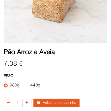
Pão Arroz e Aveia
7,08
€
PESO
980g
440g
Adicionar ao carrinho