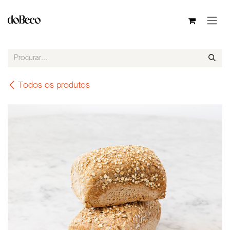
Pular para o conteúdo
Todos os produtos