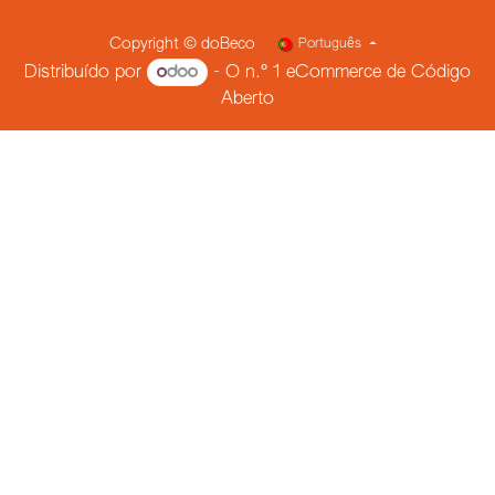
Copyright © doBeco
Português
Distribuído por
- O n.º 1
eCommerce de Código
Aberto