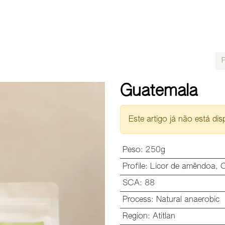
LOCALIZAÇÕES
PARCERIAS B2B
EVENTOS
RECR
Guatemala
Este artigo já não está dis
Peso
:
250g
Profile
:
Licor de amêndoa
,
C
SCA
:
88
Process
:
Natural anaerobic
Region
:
Atitlan