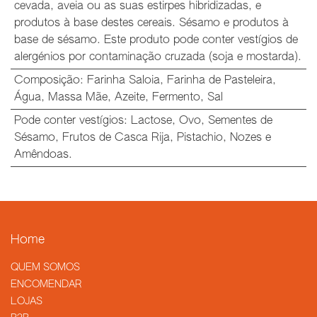
cevada, aveia ou as suas estirpes hibridizadas, e
produtos à base destes cereais. Sésamo e produtos à
base de sésamo. Este produto pode conter vestígios de
alergénios por contaminação cruzada (soja e mostarda).
Composição
:
Farinha Saloia
,
Farinha de Pasteleira
,
Água
,
Massa Mãe
,
Azeite
,
Fermento
,
Sal
Pode conter vestígios
:
Lactose, Ovo, Sementes de
Sésamo, Frutos de Casca Rija, Pistachio, Nozes e
Amêndoas.
Home
QUEM SOMOS
​ENCOMENDAR
LOJAS