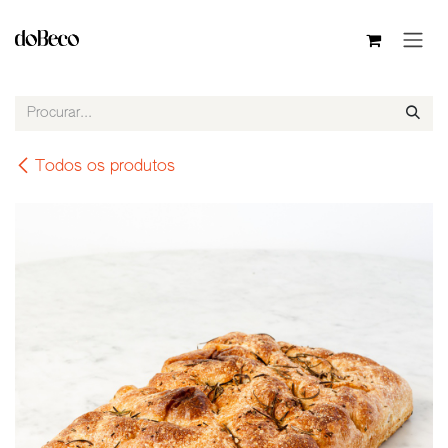
Pular para o conteúdo
Todos os produtos