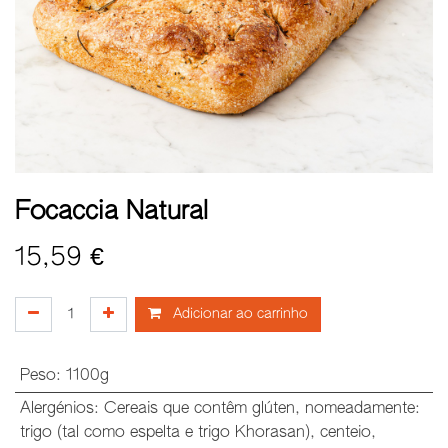
Focaccia Natural
15,59
€
Adicionar ao carrinho
Peso
:
1100g
Alergénios
:
Cereais que contêm glúten, nomeadamente:
trigo (tal como espelta e trigo Khorasan), centeio,