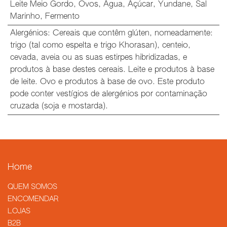
Leite Meio Gordo
,
Ovos
,
Água
,
Açúcar
,
Yundane
,
Sal
Marinho
,
Fermento
Alergénios
:
Cereais que contêm glúten, nomeadamente:
trigo (tal como espelta e trigo Khorasan), centeio,
cevada, aveia ou as suas estirpes hibridizadas, e
produtos à base destes cereais. Leite e produtos à base
de leite. Ovo e produtos à base de ovo. Este produto
pode conter vestígios de alergénios por contaminação
cruzada (soja e mostarda).
Home
QUEM SOMOS
​ENCOMENDAR
LOJAS
B2B