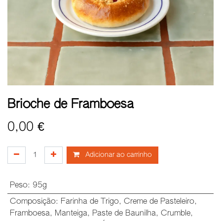
Brioche de Framboesa
0,00
€
Adicionar ao carrinho
Peso
:
95g
Composição
:
Farinha de Trigo
,
Creme de Pasteleiro
,
Framboesa
,
Manteiga
,
Paste de Baunilha
,
Crumble
,