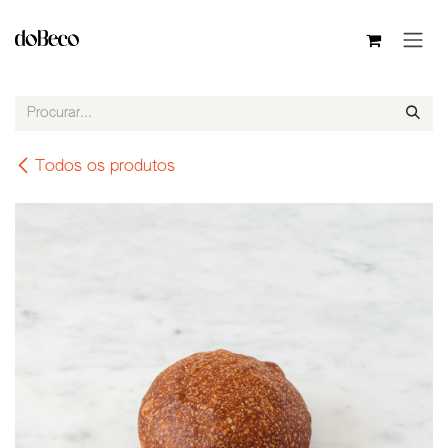
Pular para o conteúdo
Todos os produtos