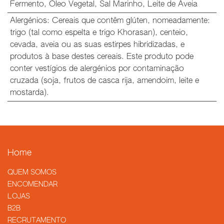
Fermento
,
Óleo Vegetal
,
Sal Marinho
,
Leite de Aveia
Alergénios
:
Cereais que contêm glúten, nomeadamente:
trigo (tal como espelta e trigo Khorasan), centeio,
cevada, aveia ou as suas estirpes hibridizadas, e
produtos à base destes cereais. Este produto pode
conter vestígios de alergénios por contaminação
cruzada (soja, frutos de casca rija, amendoim, leite e
mostarda).
Home
QUEM SOMOS
​ENCOMENDAR
LOJAS
B2B
RECRUTAMENTO