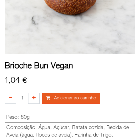
Brioche Bun Vegan
1,04
€
Adicionar ao carrinho
Peso
:
80g
Composição
:
Água
,
Açúcar
,
Batata cozida
,
Bebida de
Aveia (água, flocos de aveia)
,
Farinha de Trigo
,