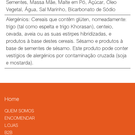
Sementes
,
Massa Mãe
,
Malte em Pó
,
Açúcar
,
Óleo
Vegetal
,
Água
,
Sal Marinho
,
Bicarbonato de Sódio
Alergénios
:
Cereais que contêm glúten, nomeadamente:
trigo (tal como espelta e trigo Khorasan), centeio,
cevada, aveia ou as suas estirpes hibridizadas, e
produtos à base destes cereais. Sésamo e produtos à
base de sementes de sésamo. Este produto pode conter
vestígios de alergénios por contaminação cruzada (soja
e mostarda).
Home
QUEM SOMOS
​ENCOMENDAR
LOJAS
B2B