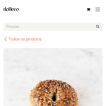
Pular para o conteúdo
Todos os produtos