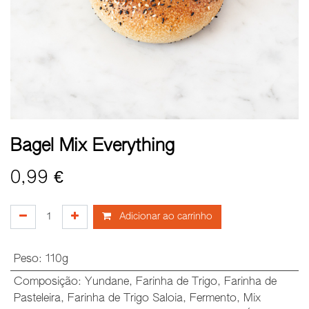
Bagel Mix Everything
0,99
€
Adicionar ao carrinho
Peso
:
110g
Composição
:
Yundane
,
Farinha de Trigo
,
Farinha de
Pasteleira
,
Farinha de Trigo Saloia
,
Fermento
,
Mix