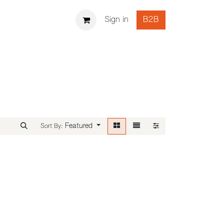
Sign in
B2B
Featured
Sort By: