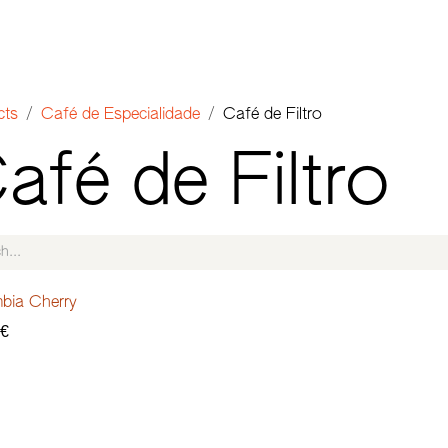
OP
QUEM SOMOS
LOJAS
B2B
Events
Jobs
cts
Café de Especialidade
Café de Filtro
afé de Filtro
bia Cherry
€