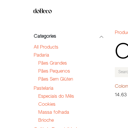
Skip to Content
SH
Produ
Categories
C
All Products
Padaria
Pães Grandes
Pães Pequenos
Pães Sem Glúten
Colom
Pastelaria
14.63
Especiais do Mês
Cookies
Massa folhada
Brioche